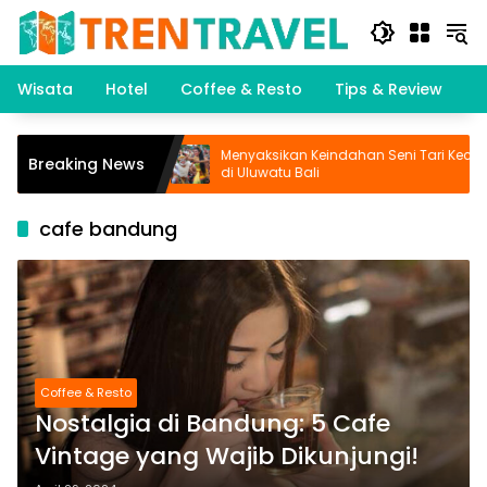
Langsung
ke
konten
Wisata
Hotel
Coffee & Resto
Tips & Review
K
intan: Wisata
Menyaksikan Keindahan Seni Tari Kecak
Breaking News
di Uluwatu Bali
cafe bandung
Coffee & Resto
Nostalgia di Bandung: 5 Cafe
Vintage yang Wajib Dikunjungi!