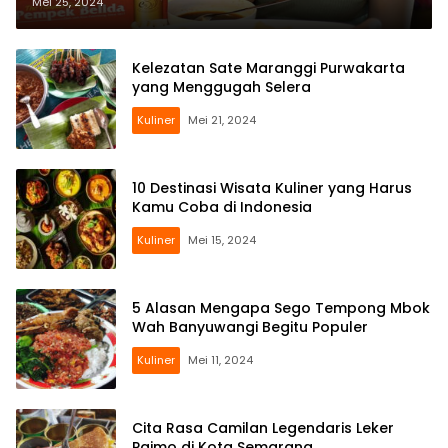
Autentik
Mei 25, 2024
Kelezatan Sate Maranggi Purwakarta
yang Menggugah Selera
Kuliner
Mei 21, 2024
10 Destinasi Wisata Kuliner yang Harus
Kamu Coba di Indonesia
Kuliner
Mei 15, 2024
5 Alasan Mengapa Sego Tempong Mbok
Wah Banyuwangi Begitu Populer
Kuliner
Mei 11, 2024
Cita Rasa Camilan Legendaris Leker
Paimo di Kota Semarang