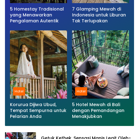
5 Homestay Tradisional
7 Glamping Mewah di
yang Menawarkan
Indonesia untuk Liburan
Pengalaman Autentik
Tak Terlupakan
Hotel
Hotel
Korurua Dijiwa Ubud,
5 Hotel Mewah di Bali
Tempat Sempurna untuk
dengan Pemandangan
Pelarian Anda
Menakjubkan
Getuk Kethek, Sensasi Manis Legit Oleh-