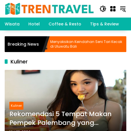
Langsung
ke
konten
Wisata
Hotel
Coffee & Resto
Tips & Review
K
sata
Menyaksikan Keindahan Seni Tari Kecak
B
Breaking News
di Uluwatu Bali
D
Kuliner
Kuliner
Rekomendasi 5 Tempat Makan
Pempek Palembang yang