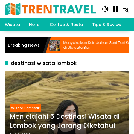
Langsung
ke
konten
Wisata
Hotel
Coffee & Resto
Tips & Review
K
aintan: Wisata
Menyaksikan Keindahan Seni Tari Kecak
Breaking News
di Uluwatu Bali
destinasi wisata lombok
Wisata Domestik
Menjelajahi 5 Destinasi Wisata di
Lombok yang Jarang Diketahui