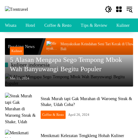
Langsung
ke
konten
Wisata
Hotel
Coffee & Resto
Tips & Review
Kuliner
 Wisata Kuliner Unik di
Menyaksikan Keindahan Seni Tari Kecak di Uluwatu
Breaking News
Bali
Kuliner
5 Alasan Mengapa Sego Tempong Mbok
kuliner indonesia
Wah Banyuwangi Begitu Populer
Mei 11, 2024
Steak Murah tapi Gak Murahan di Waroeng Steak &
Shake, Udah Coba?
Coffee & Resto
April 26, 2024
Menikmati Kelezatan Tengkleng Hohah Kuliner