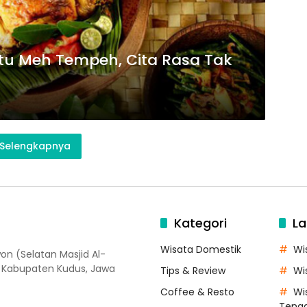
tu Meh Tempeh, Cita Rasa Tak
Selengkapnya
Kategori
La
Wisata Domestik
Wi
on (Selatan Masjid Al-
, Kabupaten Kudus, Jawa
Tips & Review
Wi
Coffee & Resto
Wi
Teng