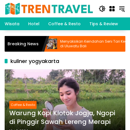
Langsung
ke
konten
Wisata
Hotel
Coffee & Resto
Tips & Review
K
intan: Wisata
Menyaksikan Keindahan Seni Tari Kecak
Breaking News
di Uluwatu Bali
kuliner yogyakarta
Coffee & Resto
Warung Kopi Klotok Jogja, Ngopi
di Pinggir Sawah Lereng Merapi