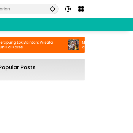
ung Lok Baintan: Wisata
Menyaksikan Keindahan Seni Tar
di Kalsel
di Uluwatu Bali
Popular Posts