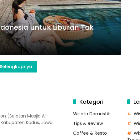
donesia untuk Liburan Tak
Selengkapnya
Kategori
La
Wisata Domestik
Wi
on (Selatan Masjid Al-
, Kabupaten Kudus, Jawa
Tips & Review
Wi
Coffee & Resto
Wi
Teng