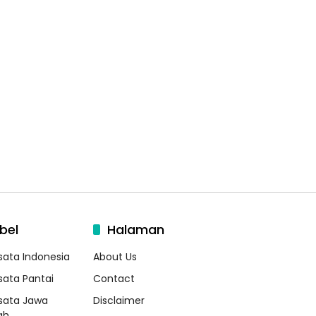
bel
Halaman
sata Indonesia
About Us
sata Pantai
Contact
sata Jawa
Disclaimer
ah