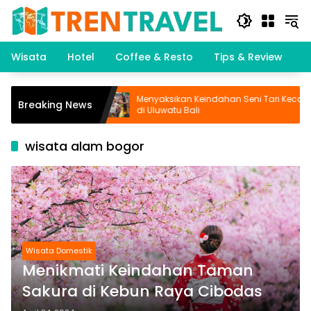
Langsung
ke
konten
Wisata
Hotel
Coffee & Resto
Tips & Review
K
ntan: Wisata
Menyaksikan Keindahan Seni Tari Kecak
Breaking News
di Uluwatu Bali
wisata alam bogor
Wisata Domestik
Menikmati Keindahan Taman
Sakura di Kebun Raya Cibodas