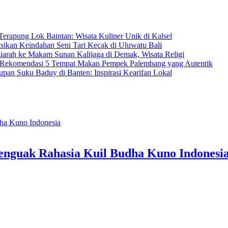
Terapung Lok Baintan: Wisata Kuliner Unik di Kalsel
ikan Keindahan Seni Tari Kecak di Uluwatu Bali
iarah ke Makam Sunan Kalijaga di Demak, Wisata Religi
Rekomendasi 5 Tempat Makan Pempek Palembang yang Autentik
pan Suku Baduy di Banten: Inspirasi Kearifan Lokal
enguak Rahasia Kuil Budha Kuno Indonesi