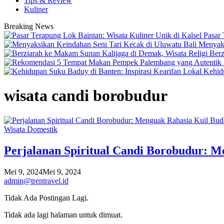
Tips & Review
Kuliner
Breaking News
Pasar 
Menyaks
Berz
Kehidu
wisata candi borobudur
Wisata Domestik
Perjalanan Spiritual Candi Borobudur: M
Mei 9, 2024
Mei 9, 2024
admin@trentravel.id
Tidak Ada Postingan Lagi.
Tidak ada lagi halaman untuk dimuat.