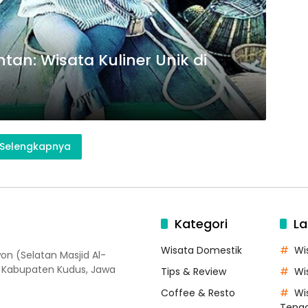
tan: Wisata Kuliner Unik di
Selengkapnya
Kategori
La
Wisata Domestik
Wi
on (Selatan Masjid Al-
, Kabupaten Kudus, Jawa
Tips & Review
Wi
Coffee & Resto
Wi
Teng