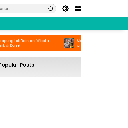
ung Lok Baintan: Wisata
Menyaksikan Keindahan Seni Tari
i Kalsel
di Uluwatu Bali
Popular Posts