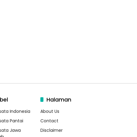
bel
Halaman
sata Indonesia
About Us
sata Pantai
Contact
sata Jawa
Disclaimer
ah