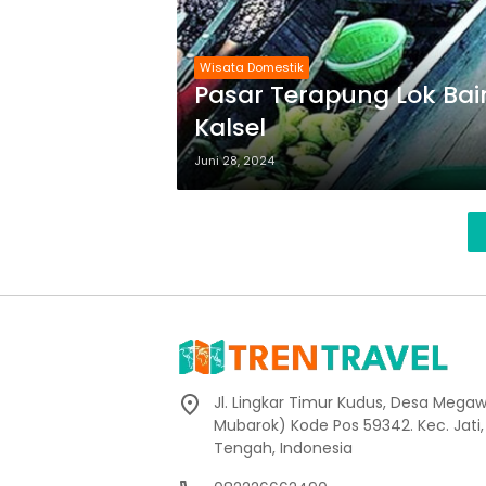
Wisata Domestik
Pasar Terapung Lok Bain
Kalsel
Juni 28, 2024
Jl. Lingkar Timur Kudus, Desa Megaw
Mubarok) Kode Pos 59342. Kec. Jati
Tengah, Indonesia