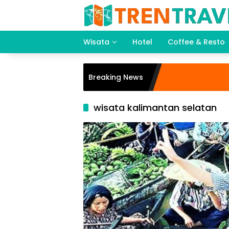
Langsung
ke
konten
Wisata
Hotel
Coffee & Resto
Breaking News
wisata kalimantan selatan