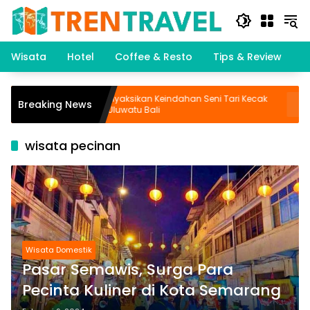
Langsung
ke
konten
Wisata
Hotel
Coffee & Resto
Tips & Review
K
ata
Menyaksikan Keindahan Seni Tari Kecak
B
Breaking News
di Uluwatu Bali
D
wisata pecinan
Wisata Domestik
Pasar Semawis, Surga Para
Pecinta Kuliner di Kota Semarang