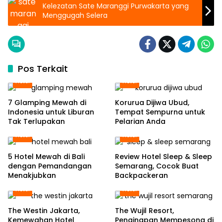
Kelezatan Sate Maranggi Purwakarta yang
Menggugah Selera
Pos Terkait
Hotel
Hotel
7 Glamping Mewah di
Korurua Dijiwa Ubud,
Indonesia untuk Liburan
Tempat Sempurna untuk
Tak Terlupakan
Pelarian Anda
Hotel
Hotel
5 Hotel Mewah di Bali
Review Hotel Sleep & Sleep
dengan Pemandangan
Semarang, Cocok Buat
Menakjubkan
Backpackeran
Hotel
Hotel
The Westin Jakarta,
The Wujil Resort,
Kemewahan Hotel
Penginapan Mempesona di