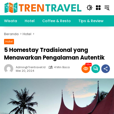
Langsung
ke
konten
Wisata
Hotel
Coffee & Resto
Tips & Review
K
Beranda
Hotel
Hotel
5 Homestay Tradisional yang
Menawarkan Pengalaman Autentik
554
Admin@trentravel.id
4 Min Baca
Mei 20, 2024