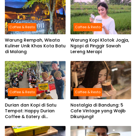
Coffee & Resto
Coffee & Resto
Warung Rempah, Wisata
Warung Kopi Klotok Jogja,
Kuliner Unik Khas Kota Batu
Ngopi di Pinggir Sawah
di Malang
Lereng Merapi
Coffee & Resto
Coffee & Resto
Durian dan Kopi di Satu
Nostalgia di Bandung: 5
Tempat: Happy Durian
Cafe Vintage yang Wajib
Coffee & Eatery di
Dikunjungi!
Kabupaten Malang