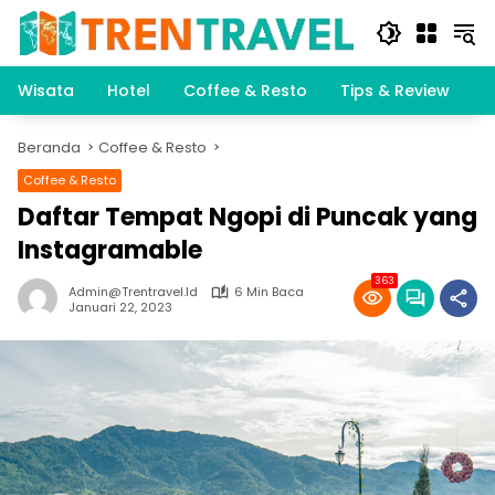
Langsung
ke
konten
Wisata
Hotel
Coffee & Resto
Tips & Review
K
Beranda
Coffee & Resto
Coffee & Resto
Daftar Tempat Ngopi di Puncak yang
Instagramable
363
Admin@trentravel.id
6 Min Baca
Januari 22, 2023