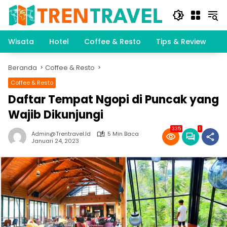
Langsung
ke
konten
Wisata
Hotel
Coffee & Resto
Tips & Review
K
Beranda
Coffee & Resto
Coffee & Resto
Daftar Tempat Ngopi di Puncak yang
Wajib Dikunjungi
335
1
Admin@trentravel.id
5 Min Baca
Januari 24, 2023