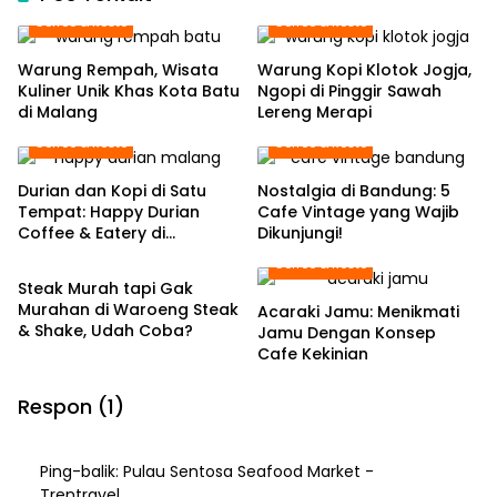
Coffee & Resto
Coffee & Resto
Warung Rempah, Wisata
Warung Kopi Klotok Jogja,
Kuliner Unik Khas Kota Batu
Ngopi di Pinggir Sawah
di Malang
Lereng Merapi
Coffee & Resto
Coffee & Resto
Durian dan Kopi di Satu
Nostalgia di Bandung: 5
Tempat: Happy Durian
Cafe Vintage yang Wajib
Coffee & Eatery di
Dikunjungi!
Coffee & Resto
Kabupaten Malang
Coffee & Resto
Steak Murah tapi Gak
Murahan di Waroeng Steak
Acaraki Jamu: Menikmati
& Shake, Udah Coba?
Jamu Dengan Konsep
Cafe Kekinian
Respon (1)
Ping-balik:
Pulau Sentosa Seafood Market -
Trentravel