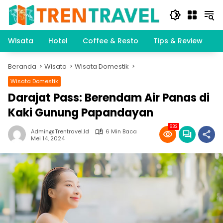
Langsung
ke
konten
Wisata
Hotel
Coffee & Resto
Tips & Review
K
Beranda
Wisata
Wisata Domestik
Wisata Domestik
Darajat Pass: Berendam Air Panas di
Kaki Gunung Papandayan
632
Admin@trentravel.id
6 Min Baca
Mei 14, 2024