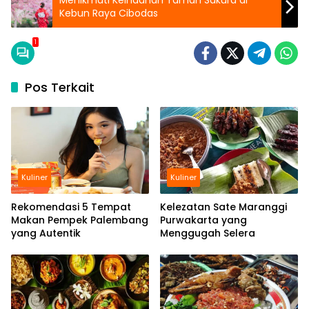
Menikmati Keindahan Taman Sakura di
Kebun Raya Cibodas
1
Pos Terkait
Kuliner
Kuliner
Rekomendasi 5 Tempat
Kelezatan Sate Maranggi
Makan Pempek Palembang
Purwakarta yang
yang Autentik
Menggugah Selera