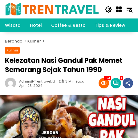
Langsung
ke
konten
Wisata
Hotel
Coffee & Resto
Tips & Review
K
Beranda
Kuliner
Kuliner
Kelezatan Nasi Gandul Pak Memet
Semarang Sejak Tahun 1990
374
1
Admin@trentravel.id
3 Min Baca
April 23, 2024