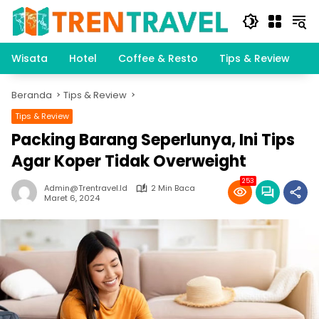
Langsung
ke
konten
Wisata
Hotel
Coffee & Resto
Tips & Review
K
Beranda
Tips & Review
Tips & Review
Packing Barang Seperlunya, Ini Tips
Agar Koper Tidak Overweight
253
Admin@trentravel.id
2 Min Baca
Maret 6, 2024