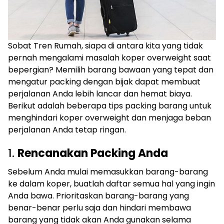
Sobat Tren Rumah, siapa di antara kita yang tidak
pernah mengalami masalah koper overweight saat
bepergian? Memilih barang bawaan yang tepat dan
mengatur packing dengan bijak dapat membuat
perjalanan Anda lebih lancar dan hemat biaya.
Berikut adalah beberapa tips packing barang untuk
menghindari koper overweight dan menjaga beban
perjalanan Anda tetap ringan.
1.
Rencanakan Packing Anda
Sebelum Anda mulai memasukkan barang-barang
ke dalam koper, buatlah daftar semua hal yang ingin
Anda bawa. Prioritaskan barang-barang yang
benar-benar perlu saja dan hindari membawa
barang yang tidak akan Anda gunakan selama