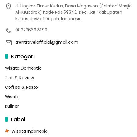
Jl. Lingkar Timur Kudus, Desa Megawon (Selatan Masjid
Al-Mubarok) Kode Pos 59342. Kec. Jati, Kabupaten
Kudus, Jawa Tengah, Indonesia
082226662490
trentravelofficial@gmail.com
Kategori
Wisata Domestik
Tips & Review
Coffee & Resto
Wisata
Kuliner
Label
Wisata Indonesia