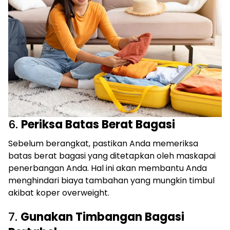
6.
Periksa Batas Berat Bagasi
Sebelum berangkat, pastikan Anda memeriksa
batas berat bagasi yang ditetapkan oleh maskapai
penerbangan Anda. Hal ini akan membantu Anda
menghindari biaya tambahan yang mungkin timbul
akibat koper overweight.
7.
Gunakan Timbangan Bagasi