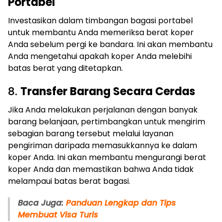
Portabel
Investasikan dalam timbangan bagasi portabel
untuk membantu Anda memeriksa berat koper
Anda sebelum pergi ke bandara. Ini akan membantu
Anda mengetahui apakah koper Anda melebihi
batas berat yang ditetapkan.
8.
Transfer Barang Secara Cerdas
Jika Anda melakukan perjalanan dengan banyak
barang belanjaan, pertimbangkan untuk mengirim
sebagian barang tersebut melalui layanan
pengiriman daripada memasukkannya ke dalam
koper Anda. Ini akan membantu mengurangi berat
koper Anda dan memastikan bahwa Anda tidak
melampaui batas berat bagasi.
Baca Juga:
Panduan Lengkap dan Tips
Membuat Visa Turis