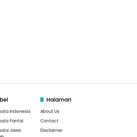
bel
Halaman
sata Indonesia
About Us
sata Pantai
Contact
sata Jawa
Disclaimer
ah