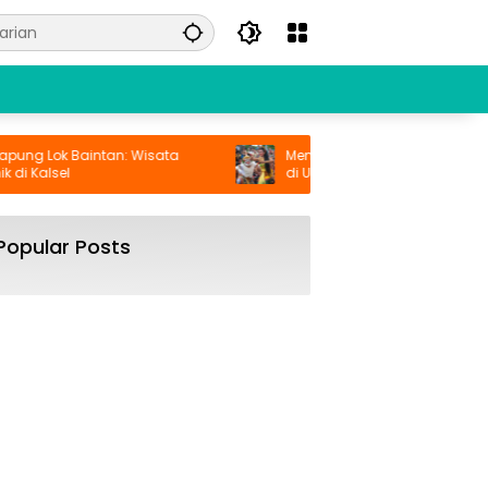
g Lok Baintan: Wisata
Menyaksikan Keindahan Seni Tari 
Kalsel
di Uluwatu Bali
Popular Posts