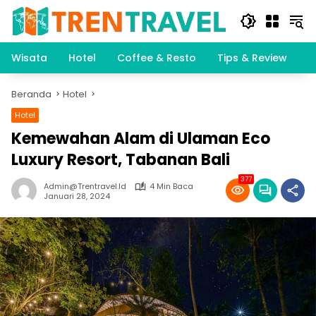
Langsung
ke
konten
Wisata
Hotel
Coffee & Resto
Tips & Review
K
Beranda
Hotel
Hotel
Kemewahan Alam di Ulaman Eco
Luxury Resort, Tabanan Bali
377
Admin@trentravel.id
4 Min Baca
Januari 28, 2024