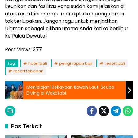
keunikan dan fasilitas yang sudah kami jelaskan di
atas, resort ini mampu menciptakan pengalaman
tak terlupakan. Jangan ragu untuk menjadikan
Ulaman sebagai pilihan utama Anda ketika berlibur
ke Pulau Dewata!
Post Views:
377
Tag:
hotel bali
penginapan bali
resort bali
resort tabanan
Menjelajahi Kekayaan Bawah Laut, Scuba
Diving di Wakatobi
Pos Terkait