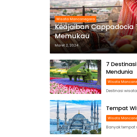
Wisata Mancanegara
Keajaiban Cappadocia T
Memukau
Maret 2, 2024
7 Destinasi
Mendunia
Wisata Mancan
Destinasi wisat
Tempat Wis
Wisata Mancan
Banyak tempat w