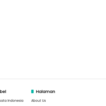
bel
Halaman
sata Indonesia
About Us