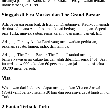
misalnya pada hari Rabu, karena dikatakan sebagai waktu terbaik
untuk terbang ke Turki.
Singgah di Flea Market dan The Grand Bazaar
Ada beberapa pasar loak di Istanbul. Diantaranya, Kadikoy menjadi
destinasi di mana Anda bisa menikmati berbagai hidangan. Seperti
piza Turki, minyak zaitun, remis kerang, dan masih banyak lagi.
Ada juga Ferikoy Antika Pazri yang menawarkan perhiasan,
pakaian, sepatu, lampu, radio, dan lainnya.
Ada juga The Grand Bazaar. The Guide Istanbul menunjukkan
bahwa kawasan ini cukup tua dan telah dibangun sejak 1461. Saat
itu terdapat 4.000 toko dan 60 persimpangan jalan di lokasi seluas
30.700 meter persegi.
Visa
Wisatawan dari Indonesia dapat menggunakan Visa on Arrival
(VoA) yang berlaku selama 30 hari dan prosesnya dapat langsung di
Turki.
2 Pantai Terbaik Turki