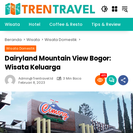
Langsung
ke
konten
Wisata
Hotel
Coffee & Resto
Tips & Review
K
Beranda
Wisata
Wisata Domestik
Wisata Domestik
Dairyland Mountain View Bogor:
Wisata Keluarga
485
Admin@trentravel.id
3 Min Baca
Februari 8, 2023