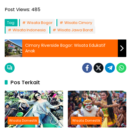
Post Views:
485
Tag:
Wisata Bogor
Wisata Cimory
Wisata Indonesia
Wisata Jawa Barat
Cimory Riverside Bogor: Wisata Edukatif
Anak
Pos Terkait
Wisata Domestik
Wisata Domestik