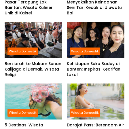
Pasar Terapung Lok
Menyaksikan Keindahan
Baintan: Wisata Kuliner
Seni Tari Kecak di Uluwatu
Unik di Kalsel
Bali
Wisata Domestik
Wisata Domestik
Berziarah ke Makam Sunan
Kehidupan Suku Baduy di
Kalijaga di Demak, Wisata
Banten: Inspirasi Kearifan
Religi
Lokal
Wisata Domestik
Wisata Domestik
5 Destinasi Wisata
Darajat Pass: Berendam Air