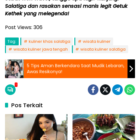
Salatiga dan rasakan sensasi manis legit Getuk
Kethek yang melegenda!
Post Views:
306
Tag:
kuliner khas salatiga
wisata kuliner
wisata kuliner jawa tengah
wisata kuliner salatiga
5 Tips Aman Berkendara Saat Mudik Lebaran,
Awas Resikonya!
1
Pos Terkait