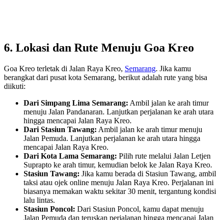
6. Lokasi dan Rute Menuju Goa Kreo
Goa Kreo terletak di Jalan Raya Kreo,
Semarang
. Jika kamu
berangkat dari pusat kota Semarang, berikut adalah rute yang bisa
diikuti:
Dari Simpang Lima Semarang:
Ambil jalan ke arah timur
menuju Jalan Pandanaran. Lanjutkan perjalanan ke arah utara
hingga mencapai Jalan Raya Kreo.
Dari Stasiun Tawang:
Ambil jalan ke arah timur menuju
Jalan Pemuda. Lanjutkan perjalanan ke arah utara hingga
mencapai Jalan Raya Kreo.
Dari Kota Lama Semarang:
Pilih rute melalui Jalan Letjen
Suprapto ke arah timur, kemudian belok ke Jalan Raya Kreo.
Stasiun Tawang:
Jika kamu berada di Stasiun Tawang, ambil
taksi atau ojek online menuju Jalan Raya Kreo. Perjalanan ini
biasanya memakan waktu sekitar 30 menit, tergantung kondisi
lalu lintas.
Stasiun Poncol:
Dari Stasiun Poncol, kamu dapat menuju
Jalan Pemuda dan teruskan perjalanan hingga mencapai Jalan