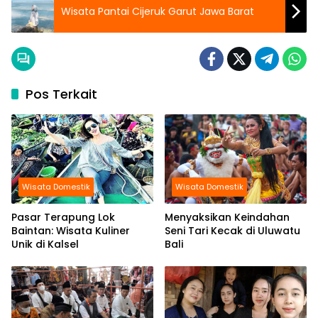
Wisata Pantai Cijeruk Garut Jawa Barat
Pos Terkait
Wisata Domestik
Wisata Domestik
Pasar Terapung Lok
Menyaksikan Keindahan
Baintan: Wisata Kuliner
Seni Tari Kecak di Uluwatu
Unik di Kalsel
Bali