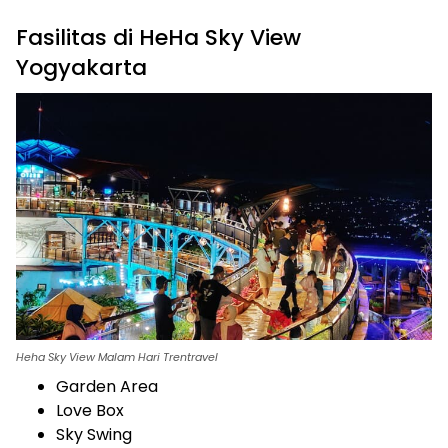
Fasilitas di HeHa Sky View
Yogyakarta
Heha Sky View Malam Hari Trentravel
Garden Area
Love Box
Sky Swing