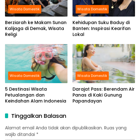
Wisata Domestik
Wisata Domestik
Berziarah ke Makam Sunan
Kehidupan Suku Baduy di
Kalijaga di Demak, Wisata
Banten: Inspirasi Kearifan
Religi
Lokal
Wisata Domestik
Wisata Domestik
5 Destinasi Wisata
Darajat Pass: Berendam Air
Petualangan dan
Panas di Kaki Gunung
Keindahan Alam Indonesia
Papandayan
Tinggalkan Balasan
Alamat email Anda tidak akan dipublikasikan.
Ruas yang
wajib ditandai
*