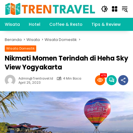
Langsung
ke
konten
Wisata
Hotel
Coffee & Resto
Tips & Review
K
Beranda
Wisata
Wisata Domestik
Wisata Domestik
Nikmati Momen Terindah di Heha Sky
View Yogyakarta
476
Admin@trentravel.id
4 Min Baca
April 25, 2023