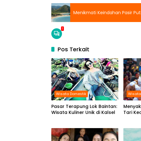
Menikmati Keindahan Pasir Puti
1
Pos Terkait
Wisata Domestik
Wisata
Pasar Terapung Lok Baintan:
Menyak
Wisata Kuliner Unik di Kalsel
Tari Ke