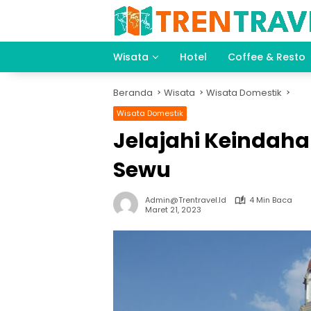
Langsung
ke
konten
Wisata
Hotel
Coffee & Resto
Beranda
Wisata
Wisata Domestik
Wisata Domestik
Jelajahi Keindah
Sewu
Admin@trentravel.id
4 Min Baca
Maret 21, 2023