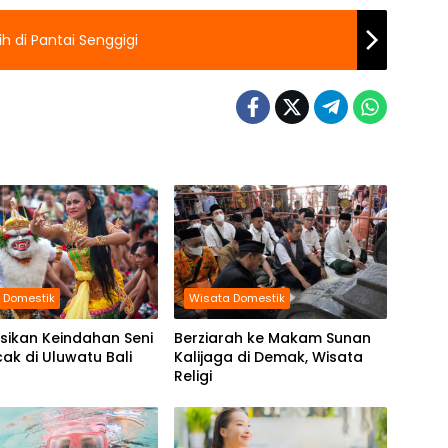
h di Pantai Senggigi
 Domestik
Wisata Domestik
sikan Keindahan Seni
Berziarah ke Makam Sunan
cak di Uluwatu Bali
Kalijaga di Demak, Wisata
Religi