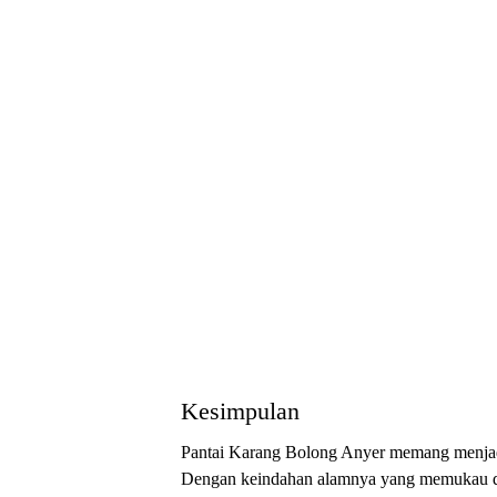
Kesimpulan
Pantai Karang Bolong Anyer memang menjadi 
Dengan keindahan alamnya yang memukau dan