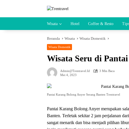
Langsung
ke
konten
Wisata
Hotel
Coffee & Resto
Tip
Beranda
Wisata
Wisata Domestik
Wisata Domestik
Wisata Seru di Panta
Admin@trentravel.id
3 Min Baca
Mei 4, 2023
Pantai Karang Bolong Anyer Serang Banten Trentravel
Pantai Karang Bolong Anyer merupakan salah 
Banten. Terletak sekitar 2 jam perjalanan dar
sangat menarik dan bisa menjadi pilihan lib