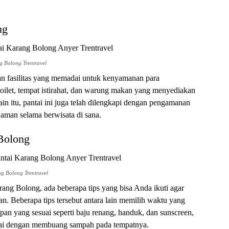
ng
ng Bolong Trentravel
an fasilitas yang memadai untuk kenyamanan para
toilet, tempat istirahat, dan warung makan yang menyediakan
n itu, pantai ini juga telah dilengkapi dengan pengamanan
aman selama berwisata di sana.
 Bolong
ng Bolong Trentravel
ang Bolong, ada beberapa tips yang bisa Anda ikuti agar
. Beberapa tips tersebut antara lain memilih waktu yang
an yang sesuai seperti baju renang, handuk, dan sunscreen,
ntai dengan membuang sampah pada tempatnya.