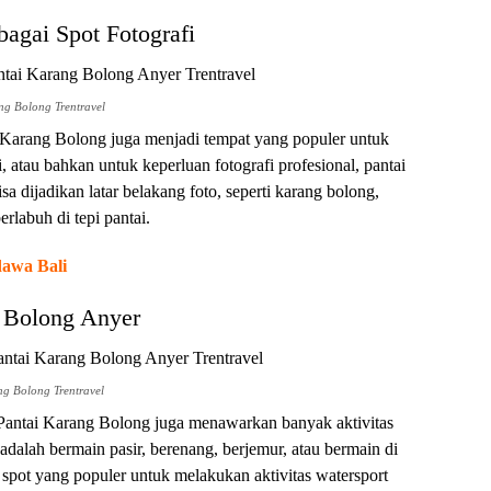
agai Spot Fotografi
ng Bolong Trentravel
 Karang Bolong juga menjadi tempat yang populer untuk
i, atau bahkan untuk keperluan fotografi profesional, pantai
 dijadikan latar belakang foto, seperti karang bolong,
rlabuh di tepi pantai.
awa Bali
g Bolong Anyer
ng Bolong Trentravel
Pantai Karang Bolong juga menawarkan banyak aktivitas
adalah bermain pasir, berenang, berjemur, atau bermain di
adi spot yang populer untuk melakukan aktivitas watersport