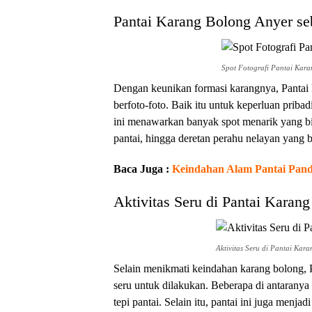
Pantai Karang Bolong Anyer seb
Spot Fotografi Pantai Kara
Dengan keunikan formasi karangnya, Pantai
berfoto-foto. Baik itu untuk keperluan pribad
ini menawarkan banyak spot menarik yang bisa
pantai, hingga deretan perahu nelayan yang be
Baca Juga :
Keindahan Alam Pantai Pand
Aktivitas Seru di Pantai Karan
Aktivitas Seru di Pantai Kara
Selain menikmati keindahan karang bolong, 
seru untuk dilakukan. Beberapa di antaranya 
tepi pantai. Selain itu, pantai ini juga menj