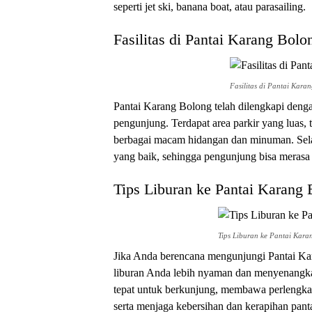
seperti jet ski, banana boat, atau parasailing.
Fasilitas di Pantai Karang Bolo
Fasilitas di Pantai Kara
Pantai Karang Bolong telah dilengkapi deng
pengunjung. Terdapat area parkir yang luas, 
berbagai macam hidangan dan minuman. Selai
yang baik, sehingga pengunjung bisa merasa 
Tips Liburan ke Pantai Karang
Tips Liburan ke Pantai Kara
Jika Anda berencana mengunjungi Pantai Kar
liburan Anda lebih nyaman dan menyenangkan
tepat untuk berkunjung, membawa perlengkap
serta menjaga kebersihan dan kerapihan pa