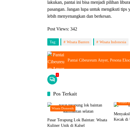
lakukan, pantai ini bisa menjadi pilihan libu
pasangan. Jangan lupa untuk mengikuti tips y
lebih menyenangkan dan berkesan.
Post Views:
342
Tag:
Wisata Banten
Wisata Indonesia
Pantai Cibeureum Anyer, Pesona Ekso
1
Pos Terkait
Wisata 
Wisata Domestik
Menyaksi
Kecak di 
Pasar Terapung Lok Baintan: Wisata
Kuliner Unik di Kalsel