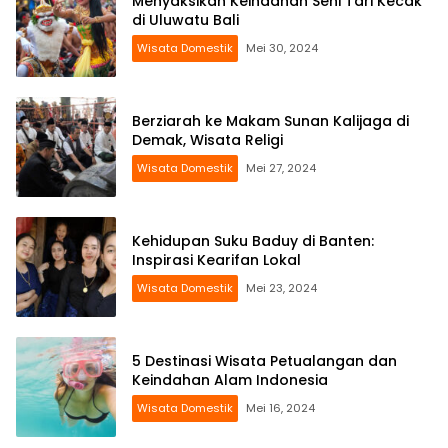
Menyaksikan Keindahan Seni Tari Kecak
di Uluwatu Bali
Wisata Domestik
Mei 30, 2024
Berziarah ke Makam Sunan Kalijaga di
Demak, Wisata Religi
Wisata Domestik
Mei 27, 2024
Kehidupan Suku Baduy di Banten:
Inspirasi Kearifan Lokal
Wisata Domestik
Mei 23, 2024
5 Destinasi Wisata Petualangan dan
Keindahan Alam Indonesia
Wisata Domestik
Mei 16, 2024