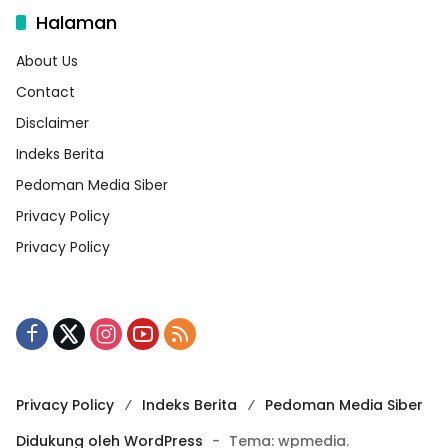
Halaman
About Us
Contact
Disclaimer
Indeks Berita
Pedoman Media Siber
Privacy Policy
Privacy Policy
Privacy Policy
Indeks Berita
Pedoman Media Siber
Didukung oleh WordPress
-
Tema: wpmedia.