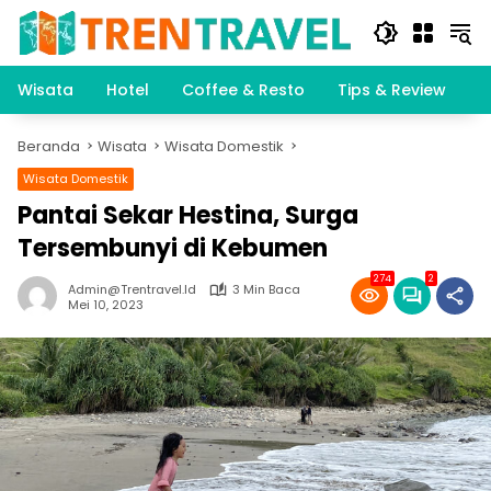
Langsung
ke
konten
Wisata
Hotel
Coffee & Resto
Tips & Review
K
Beranda
Wisata
Wisata Domestik
Wisata Domestik
Pantai Sekar Hestina, Surga
Tersembunyi di Kebumen
274
2
Admin@trentravel.id
3 Min Baca
Mei 10, 2023