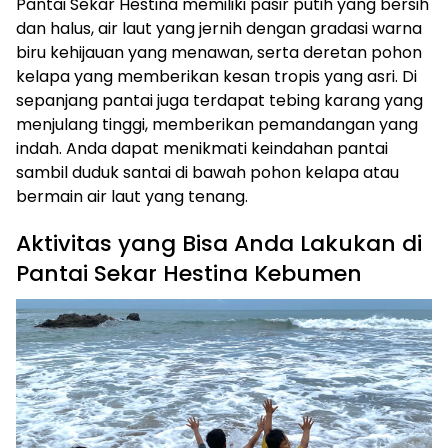
Pantai Sekar Hestina memiliki pasir putih yang bersih
dan halus, air laut yang jernih dengan gradasi warna
biru kehijauan yang menawan, serta deretan pohon
kelapa yang memberikan kesan tropis yang asri. Di
sepanjang pantai juga terdapat tebing karang yang
menjulang tinggi, memberikan pemandangan yang
indah. Anda dapat menikmati keindahan pantai
sambil duduk santai di bawah pohon kelapa atau
bermain air laut yang tenang.
Aktivitas yang Bisa Anda Lakukan di
Pantai Sekar Hestina Kebumen