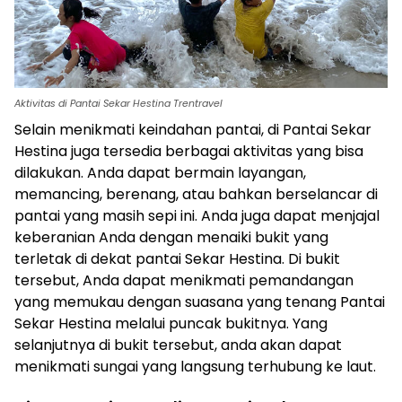
Aktivitas di Pantai Sekar Hestina Trentravel
Selain menikmati keindahan pantai, di Pantai Sekar
Hestina juga tersedia berbagai aktivitas yang bisa
dilakukan. Anda dapat bermain layangan,
memancing, berenang, atau bahkan berselancar di
pantai yang masih sepi ini. Anda juga dapat menjajal
keberanian Anda dengan menaiki bukit yang
terletak di dekat pantai Sekar Hestina. Di bukit
tersebut, Anda dapat menikmati pemandangan
yang memukau dengan suasana yang tenang Pantai
Sekar Hestina melalui puncak bukitnya. Yang
selanjutnya di bukit tersebut, anda akan dapat
menikmati sungai yang langsung terhubung ke laut.