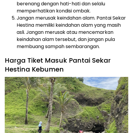
berenang dengan hati-hati dan selalu
memperhatikan kondisi ombak.
Jangan merusak keindahan alam. Pantai Sekar
Hestina memiliki keindahan alam yang masih
asli. Jangan merusak atau mencemarkan
keindahan alam tersebut, dan jangan pula
membuang sampah sembarangan.
Harga Tiket Masuk Pantai Sekar
Hestina Kebumen