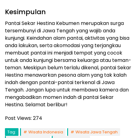
Kesimpulan
Pantai Sekar Hestina Kebumen merupakan surga
tersembunyi di Jawa Tengah yang wajib anda
kunjungi. Keindahan alam pantai, aktivitas yang bisa
anda lakukan, serta akomodasi yang terjangkau
membuat pantai ini menjadi tempat yang cocok
untuk anda kunjungi bersama keluarga atau teman-
teman. Meskipun belum terlalu dikenal, pantai Sekar
Hestina menawarkan pesona alam yang tak kalah
indah dengan pantai-pantai terkenal di Jawa
Tengah. Jangan lupa untuk membawa kamera dan
mengabadikan momen indah di pantai Sekar
Hestina. Selamat berlibur!
Post Views:
274
Tag:
Wisata Indonesia
Wisata Jawa Tengah