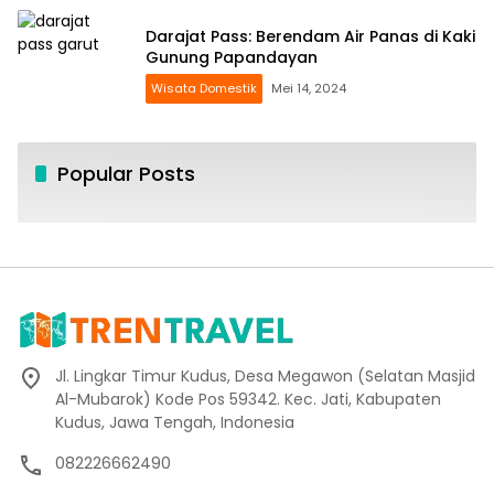
Darajat Pass: Berendam Air Panas di Kaki
Gunung Papandayan
Wisata Domestik
Mei 14, 2024
Popular Posts
Jl. Lingkar Timur Kudus, Desa Megawon (Selatan Masjid
Al-Mubarok) Kode Pos 59342. Kec. Jati, Kabupaten
Kudus, Jawa Tengah, Indonesia
082226662490