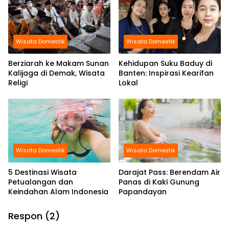
Wisata Domestik
Wisata Domestik
Berziarah ke Makam Sunan
Kehidupan Suku Baduy di
Kalijaga di Demak, Wisata
Banten: Inspirasi Kearifan
Religi
Lokal
Wisata Domestik
Wisata Domestik
5 Destinasi Wisata
Darajat Pass: Berendam Air
Petualangan dan
Panas di Kaki Gunung
Keindahan Alam Indonesia
Papandayan
Respon (2)