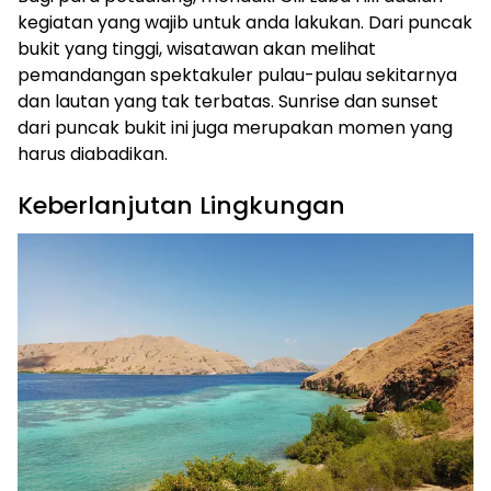
kegiatan yang wajib untuk anda lakukan. Dari puncak
bukit yang tinggi, wisatawan akan melihat
pemandangan spektakuler pulau-pulau sekitarnya
dan lautan yang tak terbatas. Sunrise dan sunset
dari puncak bukit ini juga merupakan momen yang
harus diabadikan.
Keberlanjutan Lingkungan