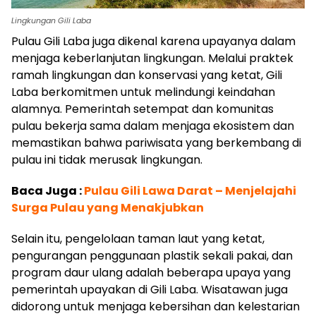
Lingkungan Gili Laba
Pulau Gili Laba juga dikenal karena upayanya dalam
menjaga keberlanjutan lingkungan. Melalui praktek
ramah lingkungan dan konservasi yang ketat, Gili
Laba berkomitmen untuk melindungi keindahan
alamnya. Pemerintah setempat dan komunitas
pulau bekerja sama dalam menjaga ekosistem dan
memastikan bahwa pariwisata yang berkembang di
pulau ini tidak merusak lingkungan.
Baca Juga :
Pulau Gili Lawa Darat – Menjelajahi
Surga Pulau yang Menakjubkan
Selain itu, pengelolaan taman laut yang ketat,
pengurangan penggunaan plastik sekali pakai, dan
program daur ulang adalah beberapa upaya yang
pemerintah upayakan di Gili Laba. Wisatawan juga
didorong untuk menjaga kebersihan dan kelestarian