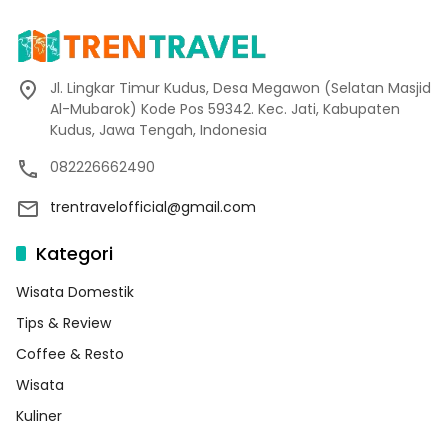
Jl. Lingkar Timur Kudus, Desa Megawon (Selatan Masjid
Al-Mubarok) Kode Pos 59342. Kec. Jati, Kabupaten
Kudus, Jawa Tengah, Indonesia
082226662490
trentravelofficial@gmail.com
Kategori
Wisata Domestik
Tips & Review
Coffee & Resto
Wisata
Kuliner