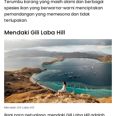
Terumbu karang yang masih alami dan berbagai
spesies ikan yang berwarna-warni menciptakan
pemandangan yang memesona dan tidak
terlupakan.
Mendaki Gili Laba Hill
Mendaki Gili Laba Hill
Bagi para petualang, mendaki Gili Laba Hill adalah