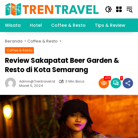
Langsung
ke
konten
Wisata
Hotel
Coffee & Resto
Tips & Review
K
Beranda
Coffee & Resto
Coffee & Resto
Review Sakapatat Beer Garden &
Resto di Kota Semarang
473
1
Admin@trentravel.id
3 Min Baca
Maret 5, 2024