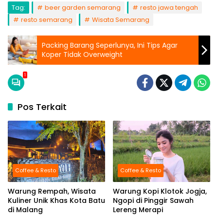
Tag:
beer garden semarang
resto jawa tengah
resto semarang
Wisata Semarang
Packing Barang Seperlunya, Ini Tips Agar
Koper Tidak Overweight
1
Pos Terkait
Coffee & Resto
Coffee & Resto
Warung Rempah, Wisata
Warung Kopi Klotok Jogja,
Kuliner Unik Khas Kota Batu
Ngopi di Pinggir Sawah
di Malang
Lereng Merapi