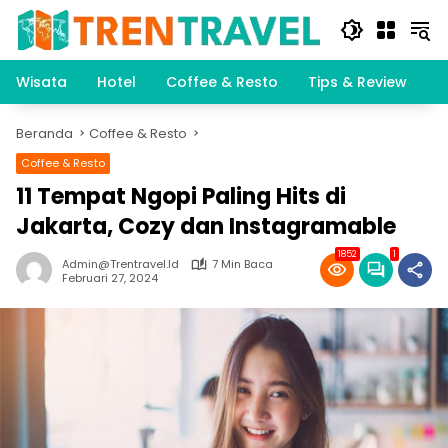
Langsung
ke
konten
Wisata
Hotel
Coffee & Resto
Tips & Review
K
Beranda
Coffee & Resto
Coffee & Resto
11 Tempat Ngopi Paling Hits di
Jakarta, Cozy dan Instagramable
1852
1
Admin@trentravel.id
7 Min Baca
Februari 27, 2024