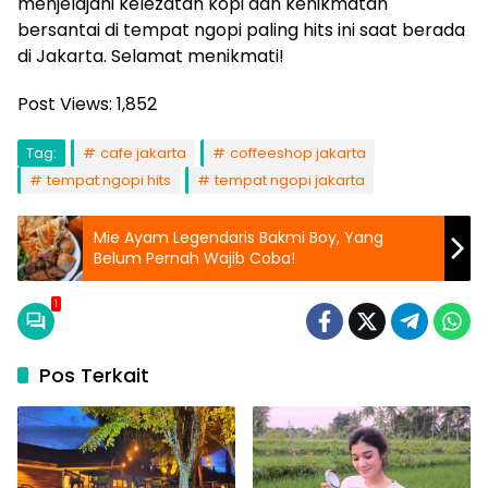
menjelajahi kelezatan kopi dan kenikmatan
bersantai di tempat ngopi paling hits ini saat berada
di Jakarta. Selamat menikmati!
Post Views:
1,852
Tag:
cafe jakarta
coffeeshop jakarta
tempat ngopi hits
tempat ngopi jakarta
Mie Ayam Legendaris Bakmi Boy, Yang
Belum Pernah Wajib Coba!
1
Pos Terkait