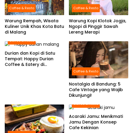
Coffee & Resto
Coffee & Resto
Warung Rempah, Wisata
Warung Kopi Klotok Jogja,
Kuliner Unik Khas Kota Batu
Ngopi di Pinggir Sawah
di Malang
Lereng Merapi
Coffee & Resto
Durian dan Kopi di Satu
Tempat: Happy Durian
Coffee & Eatery di
Kabupaten Malang
Coffee & Resto
Nostalgia di Bandung: 5
Cafe Vintage yang Wajib
Dikunjungi!
Coffee & Resto
Acaraki Jamu: Menikmati
Jamu Dengan Konsep
Cafe Kekinian