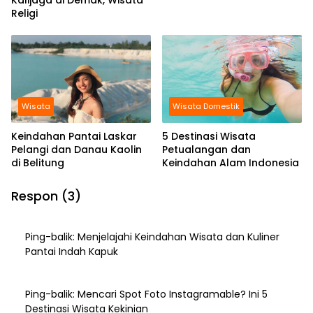
Kalijaga di Demak, Wisata
Religi
Wisata
Wisata Domestik
Keindahan Pantai Laskar
5 Destinasi Wisata
Pelangi dan Danau Kaolin
Petualangan dan
di Belitung
Keindahan Alam Indonesia
Respon (3)
Ping-balik:
Menjelajahi Keindahan Wisata dan Kuliner
Pantai Indah Kapuk
Ping-balik:
Mencari Spot Foto Instagramable? Ini 5
Destinasi Wisata Kekinian