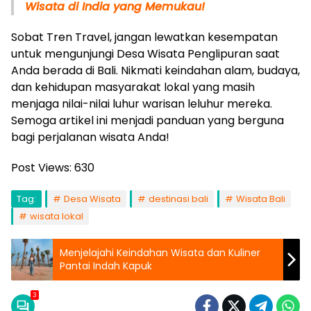
Wisata di India yang Memukau!
Sobat Tren Travel, jangan lewatkan kesempatan
untuk mengunjungi Desa Wisata Penglipuran saat
Anda berada di Bali. Nikmati keindahan alam, budaya,
dan kehidupan masyarakat lokal yang masih
menjaga nilai-nilai luhur warisan leluhur mereka.
Semoga artikel ini menjadi panduan yang berguna
bagi perjalanan wisata Anda!
Post Views:
630
Tag:
Desa Wisata
destinasi bali
Wisata Bali
wisata lokal
Menjelajahi Keindahan Wisata dan Kuliner
Pantai Indah Kapuk
3