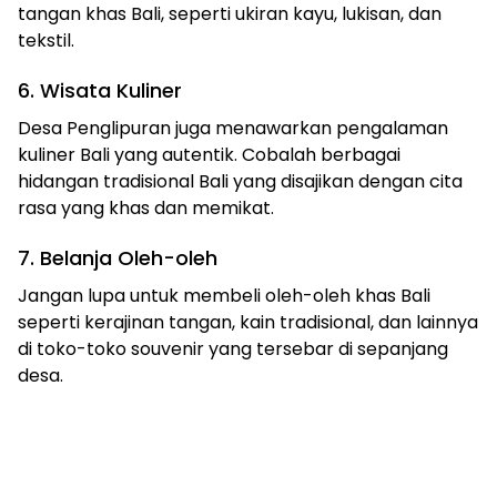
tangan khas Bali, seperti ukiran kayu, lukisan, dan
tekstil.
6. Wisata Kuliner
Desa Penglipuran juga menawarkan pengalaman
kuliner Bali yang autentik. Cobalah berbagai
hidangan tradisional Bali yang disajikan dengan cita
rasa yang khas dan memikat.
7. Belanja Oleh-oleh
Jangan lupa untuk membeli oleh-oleh khas Bali
seperti kerajinan tangan, kain tradisional, dan lainnya
di toko-toko souvenir yang tersebar di sepanjang
desa.