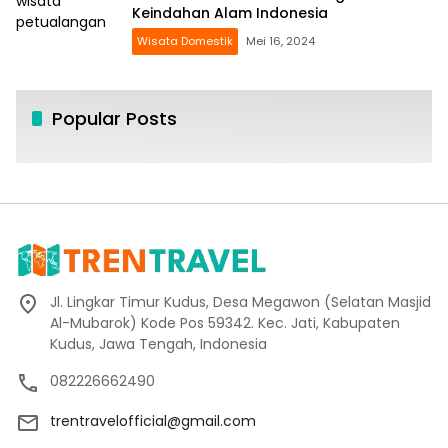
Keindahan Alam Indonesia
Wisata Domestik
Mei 16, 2024
Popular Posts
Jl. Lingkar Timur Kudus, Desa Megawon (Selatan Masjid
Al-Mubarok) Kode Pos 59342. Kec. Jati, Kabupaten
Kudus, Jawa Tengah, Indonesia
082226662490
trentravelofficial@gmail.com