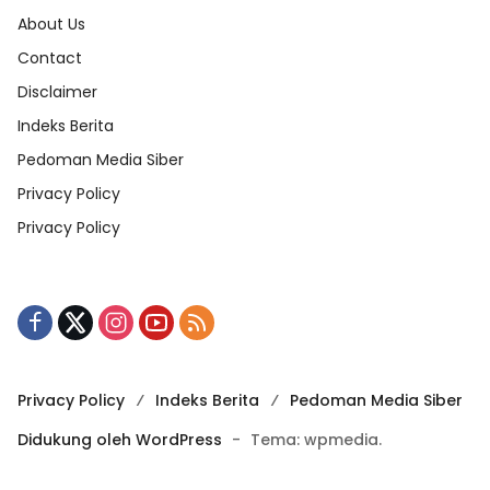
About Us
Contact
Disclaimer
Indeks Berita
Pedoman Media Siber
Privacy Policy
Privacy Policy
Privacy Policy
Indeks Berita
Pedoman Media Siber
Didukung oleh WordPress
-
Tema: wpmedia.