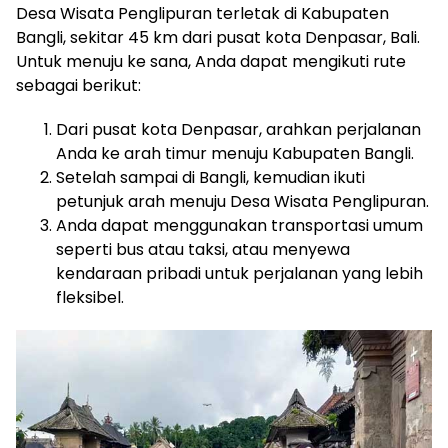
Desa Wisata Penglipuran terletak di Kabupaten
Bangli, sekitar 45 km dari pusat kota Denpasar, Bali.
Untuk menuju ke sana, Anda dapat mengikuti rute
sebagai berikut:
Dari pusat kota Denpasar, arahkan perjalanan
Anda ke arah timur menuju Kabupaten Bangli.
Setelah sampai di Bangli, kemudian ikuti
petunjuk arah menuju Desa Wisata Penglipuran.
Anda dapat menggunakan transportasi umum
seperti bus atau taksi, atau menyewa
kendaraan pribadi untuk perjalanan yang lebih
fleksibel.