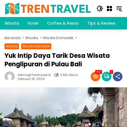
Langsung
ke
konten
Wisata
Hotel
Coffee & Resto
Tips & Review
K
Beranda
Wisata
Wisata Domestik
Wisata
Wisata Domestik
Yuk Intip Daya Tarik Desa Wisata
Penglipuran di Pulau Bali
630
3
Admin@trentravel.id
3 Min Baca
Februari 16, 2024