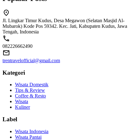
Jl. Lingkar Timur Kudus, Desa Megawon (Selatan Masjid Al-
Mubarok) Kode Pos 59342. Kec. Jati, Kabupaten Kudus, Jawa
Tengah, Indonesia
082226662490
trentravelofficial@gmail.com
Kategori
Wisata Domestik
Tips & Review
Coffee & Resto
Wisata
Kuliner
Label
Wisata Indonesia
Wisata Pantai