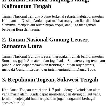
Kalimantan Tengah
Taman Nasional Tanjung Puting terkenal sebagai habitat orangutan
Kalimantan. Di sini, Anda dapat melihat orangutan liar di habitat
alaminya, menjelajahi hutan hujan tropis, dan juga mengamati
berbagai flora dan fauna.
2. Taman Nasional Gunung Leuser,
Sumatera Utara
Taman Nasional Gunung Leuser merupakan rumah bagi orangutan
Sumatera, gajah Sumatera, dan juga badak Sumatera yang terancam
punah. Anda dapat melakukan trekking di hutan hujan tropis,
mendaki Gunung Leuser, dan juga mengunjungi Danau Toba.
3. Kepulauan Togean, Sulawesi Tengah
Kepulauan Togean terdiri dari 117 pulau dengan keindahan alam
yang masih alami. Anda dapat snorkeling dan diving di laut yang
jernih, menjelajahi hutan tropis, dan juga mengamati berbagai
spesies burung.